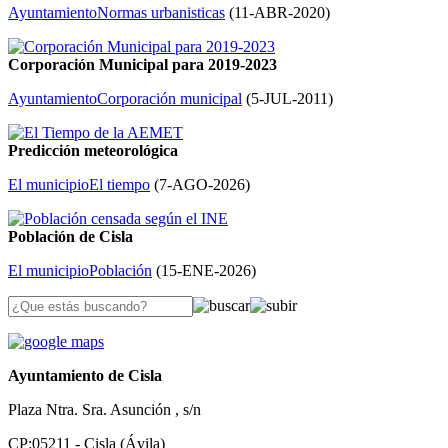
Ayuntamiento
Normas urbanisticas
(
11-ABR-2020
)
Corporación Municipal para 2019-2023
Ayuntamiento
Corporación municipal
(
5-JUL-2011
)
Predicción meteorológica
El municipio
El tiempo
(
7-AGO-2026
)
Población de Cisla
El municipio
Población
(
15-ENE-2026
)
Ayuntamiento de Cisla
Plaza Ntra. Sra. Asunción , s/n
CP:05211 - Cisla (Ávila)